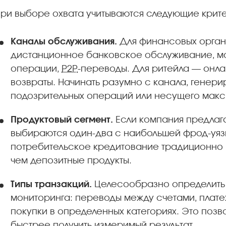
ри выборе охвата учитываются следующие крит
Каналы обслуживания.
Для финансовых органи
дистанционное банковское обслуживание, м
операции,
P2P
-переводы. Для ритейла — онла
возвраты. Начинать разумно с канала, гене
подозрительных операций или несущего макс
Продуктовый сегмент.
Если компания предлага
выбираются один-два с наибольшей фрод-уяз
потребительское кредитование традиционно 
чем депозитные продукты.
Типы транзакций.
Целесообразно определить 
мониторинга: переводы между счетами, платеж
покупки в определенных категориях. Это позв
быстрее получить измеримый результат.