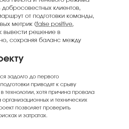
 без пилота и теневого режима
 добросовестных клиентов,
маршрут от подготовки команды,
вых метрик (
false positive
,
ак вывести решение в
но, сохраняя баланс между
оекту
ся задолго до первого
подготовки приводят к срыву
 технологии, хотя причина провала
 организационных и технических
роект позволяет проверить
исках и затратах.