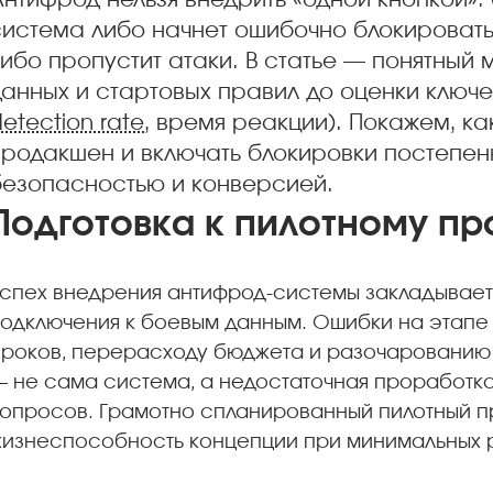
нтифрод нельзя внедрить «одной кнопкой»:
система либо начнет ошибочно блокировать
ибо пропустит атаки. В статье — понятный 
данных и стартовых правил до оценки ключе
etection rate
, время реакции). Покажем, к
продакшен и включать блокировки постепен
безопасностью и конверсией.
Подготовка к пилотному пр
спех внедрения антифрод-системы закладывает
одключения к боевым данным. Ошибки на этапе 
роков, перерасходу бюджета и разочарованию в
 не сама система, а недостаточная проработка
опросов. Грамотно спланированный пилотный п
изнеспособность концепции при минимальных р