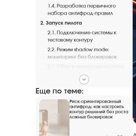
1.4. Разработка первичного
набора антифрод-правил
2. Запуск пилота
2.1. Подключение системы к
тестовому контуру
2.2. Режим shadow mode:
мониторинг без блокировок
2.3. Сбор и анализ инцидентов
в период пилота
3. Оценка результатов пилота
Еще по теме:
3.1. Метрики эффективности:
false positive, detection rate,
Риск-ориентированный
антифрод: как настроить
время реакции
контур решений без роста
ложных блокировок
3.2. Верификация выявленных
инцидентов совместно с
бизнесом