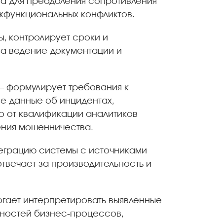
чна для преодоления сопротивления
жфункциональных конфликтов.
, контролирует сроки и
за ведение документации и
— формулирует требования к
е данные об инцидентах,
 от квалификации аналитиков
ления мошенничества.
еграцию системы с источниками
твечает за производительность и
гает интерпретировать выявленные
нностей бизнес-процессов,