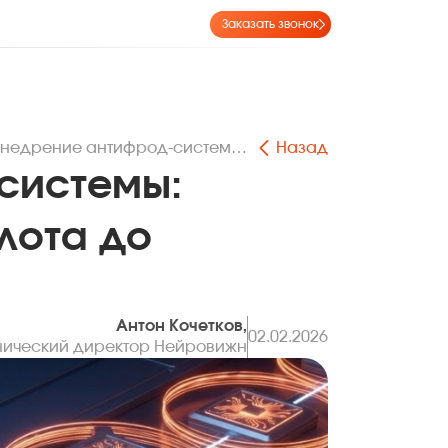
Заказать звонок
Внедрение антифрод‑системы: пошаговый план от пилота до продакшена
Назад
системы:
лота до
Антон Кочетков,
02.02.2026
нический директор Нейровижн