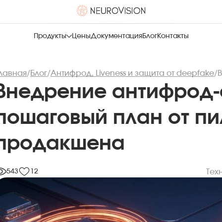
Продукты
Цены
Документация
Блог
Контакты
лавная
/
Блог
/
Антифрод, Liveness и защита от deepfake
/
Внедрение антифрод‑
пошаговый план от пи
продакшена
543
12
Тех