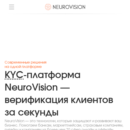
Современные решения
на одной платформе
KYC
-платформа
NeuroVision —
верификация клиентов
за секунды
NeuroVision — это технологии, которые защищают и развивают ваш
бизнес. Помогаем банкам, маркетплейсам, страховым компаниям,
ритейлу и компаниям из более чем 70 сфер онлайн и оффлайн