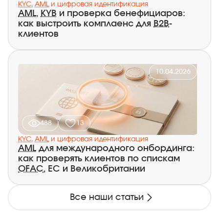
наращивать защиту без роста
KYC
,
AML
и цифровая идентификация
ложноположительных срабатываний.
AML
,
KYB
и проверка бенефициаров:
как выстроить комплаенс для
B2B
-
клиентов
10.04.2026
488
13
KYC
,
AML
и цифровая идентификация
AML
для международного онбординга:
как проверять клиентов по спискам
OFAC
, ЕС и Великобритании
Все наши статьи