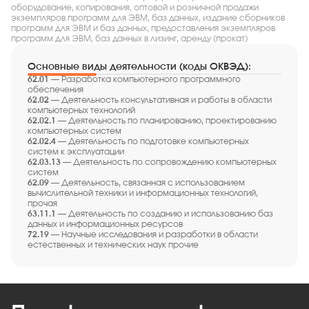
оборудование, копирования, оптовой и розничной продажи
экземпляров программ для ЭВМ, баз данных, издание сборников
программ для ЭВМ и баз данных, предоставления экземпляров
программ для ЭВМ, баз данных в лизинг, аренду (прокат)
Основные виды деятельности (коды ОКВЭД):
62.01 —
Разработка компьютерного программного
обеспечения
62.02 —
Деятельность консультативная и работы в области
компьютерных технологий
62.02.1 —
Деятельность по планированию, проектированию
компьютерных систем
62.02.4 —
Деятельность по подготовке компьютерных
систем к эксплуатации
62.03.13 —
Деятельность по сопровождению компьютерных
систем
62.09 —
Деятельность, связанная с использованием
вычислительной техники и информационных технологий,
прочая
63.11.1 —
Деятельность по созданию и использованию баз
данных и информационных ресурсов
72.19 —
Научные исследования и разработки в области
естественных и технических наук прочие