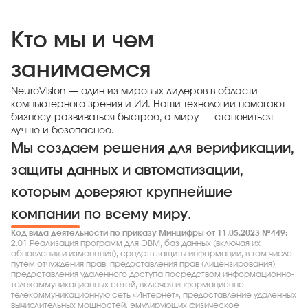
Кто мы и чем
занимаемся
NeuroVision — один из мировых лидеров в области
компьютерного зрения и ИИ. Наши технологии помогают
бизнесу развиваться быстрее, а миру — становиться
лучше и безопаснее.
Мы создаем решения для верификации,
защиты данных и автоматизации,
которым доверяют крупнейшие
компании по всему миру.
Код вида деятельности по приказу Минцифры от 11.05.2023 №449:
2.01 Реализация программ для ЭВМ, баз данных (включая их
обновления и изменения), средств защиты информации, в том числе
путем отчуждения прав, предоставления прав (лицензирования),
предоставления удаленного доступа посредством информационно-
телекоммуникационных сетей, включая информационно-
телекоммуникационную сеть «Интернет», предоставление удаленных
вычислительных мощностей, эмулирующих физическое