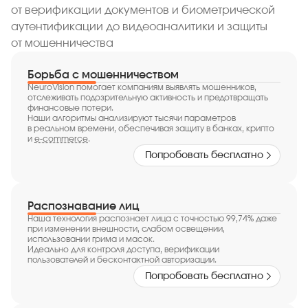
от верификации документов и биометрической
аутентификации до видеоаналитики и защиты
от мошенничества
Борьба с мошенничеством
NeuroVision помогает компаниям выявлять мошенников,
отслеживать подозрительную активность и предотвращать
финансовые потери.
Наши алгоритмы анализируют тысячи параметров
в реальном времени, обеспечивая защиту в банках, крипто
и
e-commerce
.
Попробовать бесплатно
Распознавание лиц
Наша технология распознает лица с точностью 99,74% даже
при изменении внешности, слабом освещении,
использовании грима и масок.
Идеально для контроля доступа, верификации
пользователей и бесконтактной авторизации.
Попробовать бесплатно