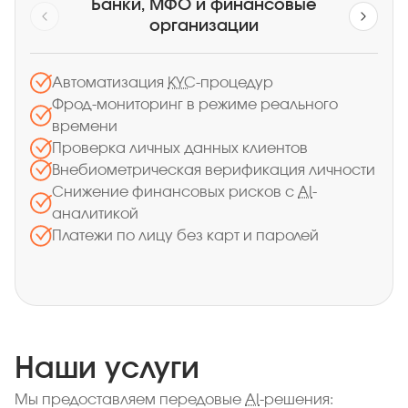
Банки, МФО и финансовые
организации
Автоматизация
KYC
-процедур
Фрод-мониторинг в режиме реального
О
времени
и
Проверка личных данных клиентов
С
Внебиометрическая верификация личности
Снижение финансовых рисков с
AI
-
А
аналитикой
Платежи по лицу без карт и паролей
Наши услуги
Мы предоставляем передовые
AI
-решения: