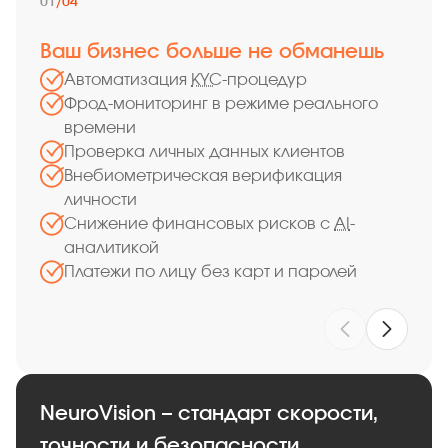
01
/
04
Ваш бизнес больше не обманешь
Выг
Автоматизация
KYC
-процедур
П
Фрод-мониторинг в режиме реального
Б
времени
Б
Проверка личных данных клиентов
Б
Внебиометрическая верификация
личности
Снижение финансовых рисков с
AI
-
аналитикой
Платежи по лицу без карт и паролей
NeuroVision – стандарт скорости,
точности и безопасности