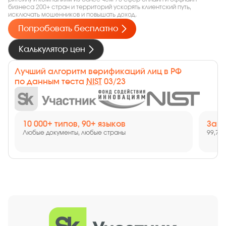
бизнеса 200+ стран и территорий ускорять клиентский путь,
исключать мошенников и повышать доход.
Попробовать бесплатно
Калькулятор цен
Лучший алгоритм верификаций лиц в РФ
по данным теста
NIST
03/23
Защита от мошенников
Без 
99,74% точности распознавания лиц
Прове
Гранты, лицензии и регистрация Neu