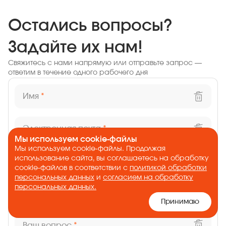
Остались вопросы?
Задайте их нам!
Свяжитесь с нами напрямую или отправьте запрос —
ответим в течение одного рабочего дня
Имя
*
Электронная почта
*
Мы используем cookie-файлы
Мы используем cookie-файлы. Продолжая
использование сайта, вы соглашаетесь на обработку
Компания
cookie-файлов в соответствии с
политикой обработки
персональных данных
и
согласием на обработку
персональных данных.
Должность
Принимаю
Ваш вопрос
*