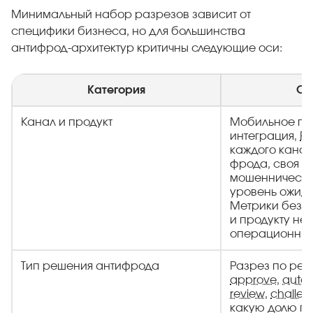
Минимальный набор разрезов зависит от
специфики бизнеса, но для большинства
антифрод-архитектур критичны следующие оси:
Категория
Оп
Канал и продукт
Мобильное пр
интеграция,
P
каждого канал
фрода, своя б
мошеннически
уровень ожид
Метрики без р
и продукту не
операционных
Тип решения антифрода
Разрез по реш
approve
,
auto-
review
,
challe
какую долю по