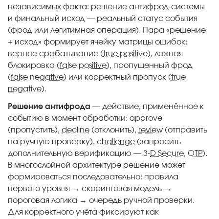
независимых факта: решение антифрод-системы
и финальный исход — реальный статус события
(фрод или легитимная операция). Пара «решение
+ исход» формирует ячейку матрицы ошибок:
верное срабатывание (
true positive
), ложная
блокировка (
false positive
), пропущенный фрод
(
false negative
) или корректный пропуск (
true
negative
).
Решение антифрода
— действие, применённое к
событию в момент обработки: approve
(пропустить),
decline
(отклонить),
review
(отправить
на ручную проверку),
challenge
(запросить
дополнительную верификацию — 3-
D Secure
,
OTP
).
В многослойной архитектуре решение может
формироваться последовательно: правила
первого уровня → скоринговая модель →
пороговая логика → очередь ручной проверки.
Для корректного учёта фиксируют как