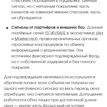
списания, обращения в поддержку. Ценный
сигнал, но с неполным покрытием: часть
клиентов не замечает мелкие списания, часть
не обращается.
Сигналы от партнёров и внешних баз.
Данные
платёжных сетей (
TC40/SAFE
в экосистемах
Visa
и
Mastercard
), правоохранительных органов,
отраслевых консорциумов по обмену
информацией о мошенничестве. Эти
источники фиксируют подтверждённый фрод,
но с собственной задержкой и без полного
покрытия.
Для подтверждения легитимности используется
обратная логика: если событие не получило ни
одного негативного сигнала за весь период окна
атрибуции, оно считается легитимным. Допущение
работоспособно только при достаточной длине
окна — иначе часть фрода ещё не успеет