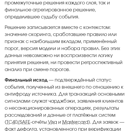
промежуточные решения каждого слоя, так и
финальное агрегированное решение,
определившее судьбу события.
Решение записывается вместе с контекстом:
значение скоринга, сработавшее правило или
признак с наибольшим вкладом, применённый
порог, версия модели и набора правил. Без этих
данных невозможно ни воспроизвести логику
принятия решения, ни провести ретроспективный
анализ при смене порогов.
Финальный исход
— подтверждённый статус
события, полученный из внешнего по отношению к
антифроду источника. Для транзакций основными
сигналами служат чарджбэки, заявления клиентов
о несанкционированных операциях, результаты
расследований и данные от платёжных систем
(
TC40/SAFE
-отчёты
Visa
и
Mastercard
). Для заявок —
факт дефолта, установленного при верификации