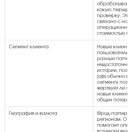
обрабатывает 
какую переда
проверку. Эт
связано с наг
операционную
стоимостью п
Сегмент клиента
Новые клиенты
пользователи
разные паттер
недостаточно 
истории, поэт
rate
обычно вы
сегменту позво
жертвует ли с
новых клиенто
общих потерь.
География и валюта
Фрод-паттерн
регионам. Отд
помогает опер
всплески мош