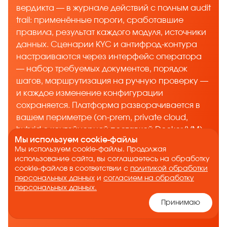
вердикта — в журнале действий с полным audit
trail: применённые пороги, сработавшие
правила, результат каждого модуля, источники
данных. Сценарии KYC и антифрод-контура
настраиваются через интерфейс оператора
— набор требуемых документов, порядок
шагов, маршрутизация на ручную проверку —
и каждое изменение конфигурации
сохраняется. Платформа разворачивается в
вашем периметре (on-prem, private cloud,
hybrid с контейнерной поставкой Docker/VM)
Мы используем cookie-файлы
или в облаке, а интеграция с внутренними
Мы используем cookie-файлы. Продолжая
системами через REST API позволяет
использование сайта, вы соглашаетесь на обработку
объединить данные антифрод-движка с
cookie-файлов в соответствии с
политикой обработки
существующей витриной. Тестовый период —
персональных данных
и
согласием на обработку
персональных данных.
до 1 месяца, в течение которого вы оцените
полноту логирования и совместимость с
Принимаю
требованиями комплаенса.