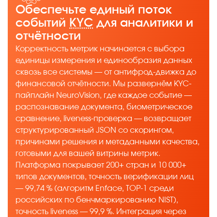
Обеспечьте единый поток
событий
KYC
для аналитики и
отчётности
Корректность метрик начинается с выбора
единицы измерения и единообразия данных
сквозь все системы — от антифрод-движка до
финансовой отчётности. Мы развернём KYC-
пайплайн NeuroVision, где каждое событие —
распознавание документа, биометрическое
сравнение, liveness-проверка — возвращает
структурированный JSON со скорингом,
причинами решения и метаданными качества,
готовыми для вашей витрины метрик.
Платформа покрывает 200+ стран и 10 000+
типов документов, точность верификации лиц
— 99,74 % (алгоритм Enface, TOP-1 среди
российских по бенчмаркированию NIST),
точность liveness — 99,9 %. Интеграция через