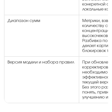
конкретной ст
локальные кон
Диапазон сумм
Метрики, взв
количеству со
концентрацию 
высокочековом
Разбивка по 
делает картин
блокировок то
Версия модели и набора правил
При обновлен
корректировк
необходимо с
эффективност
текущей верси
Без этого раз
понять, приве
улучшению ил