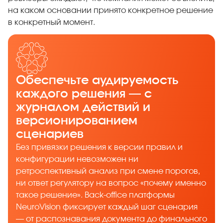
на каком основании принято конкретное решение
в конкретный момент.
Обеспечьте аудируемость
каждого решения — с
журналом действий и
версионированием
сценариев
Без привязки решения к версии правил и
конфигурации невозможен ни
ретроспективный анализ при смене порогов,
ни ответ регулятору на вопрос «почему именно
такое решение». Back-office платформы
NeuroVision фиксирует каждый шаг сценария
— от распознавания документа до финального