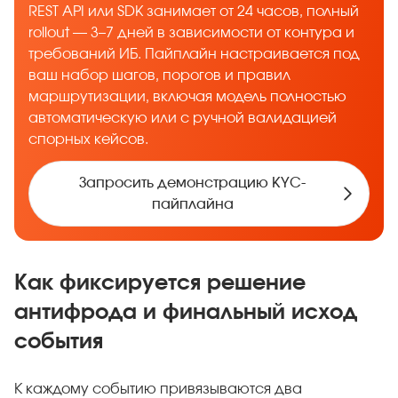
REST API или SDK занимает от 24 часов, полный
rollout — 3–7 дней в зависимости от контура и
требований ИБ. Пайплайн настраивается под
ваш набор шагов, порогов и правил
маршрутизации, включая модель полностью
автоматическую или с ручной валидацией
спорных кейсов.
Запросить демонстрацию KYC-
пайплайна
Как фиксируется решение
антифрода и финальный исход
события
К каждому событию привязываются два