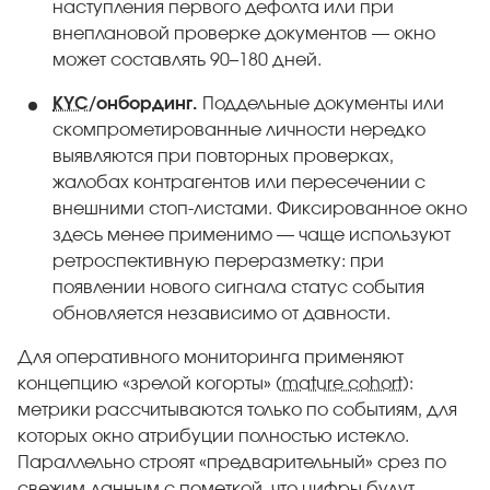
наступления первого дефолта или при
внеплановой проверке документов — окно
может составлять 90–180 дней.
KYC
/онбординг.
Поддельные документы или
скомпрометированные личности нередко
выявляются при повторных проверках,
жалобах контрагентов или пересечении с
внешними стоп-листами. Фиксированное окно
здесь менее применимо — чаще используют
ретроспективную переразметку: при
появлении нового сигнала статус события
обновляется независимо от давности.
Для оперативного мониторинга применяют
концепцию «зрелой когорты» (
mature cohort
):
метрики рассчитываются только по событиям, для
которых окно атрибуции полностью истекло.
Параллельно строят «предварительный» срез по
свежим данным с пометкой, что цифры будут