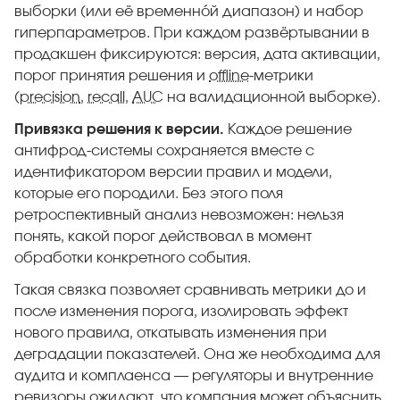
выборки (или её временно́й диапазон) и набор
гиперпараметров. При каждом развёртывании в
продакшен фиксируются: версия, дата активации,
порог принятия решения и
offline
-метрики
(
precision
,
recall
,
AUC
на валидационной выборке).
Привязка решения к версии.
Каждое решение
антифрод-системы сохраняется вместе с
идентификатором версии правил и модели,
которые его породили. Без этого поля
ретроспективный анализ невозможен: нельзя
понять, какой порог действовал в момент
обработки конкретного события.
Такая связка позволяет сравнивать метрики до и
после изменения порога, изолировать эффект
нового правила, откатывать изменения при
деградации показателей. Она же необходима для
аудита и комплаенса — регуляторы и внутренние
ревизоры ожидают, что компания может объяснить,