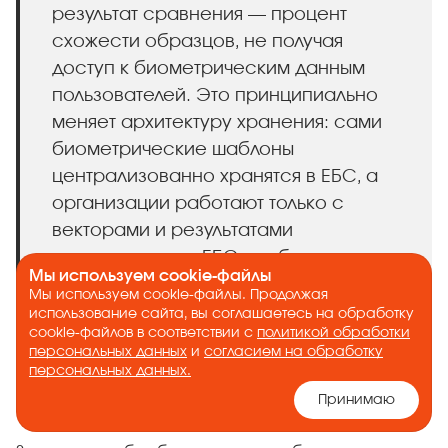
результат сравнения — процент
схожести образцов, не получая
доступ к биометрическим данным
пользователей. Это принципиально
меняет архитектуру хранения: сами
биометрические шаблоны
централизованно хранятся в ЕБС, а
организации работают только с
векторами и результатами
сопоставления. ЕБС необходимо
Мы используем cookie-файлы
защищать в соответствии с 453
Мы используем cookie-файлы. Продолжая
Приказом Минцифры, содержащим
использование сайта, вы соглашаетесь на обработку
cookie-файлов в соответствии с
политикой обработки
правила обработки, размещения и
персональных данных
и
согласием на обработку
обновления биометрии.
персональных данных.
Принимаю