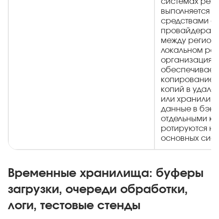
системах рез
выполняется а
средствами о
провайдера с
между регион
локальном ра
организация с
обеспечивает
копирование, 
копий в удале
или хранилищ
данные в бэк
отдельными кл
ротируются не
основных сист
Временные хранилища: буферы
загрузки, очереди обработки,
логи, тестовые стенды