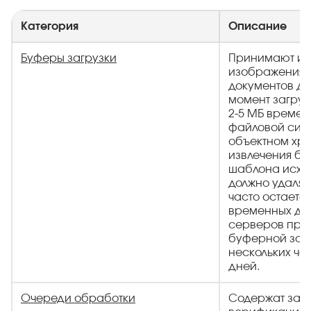
Категория
Описание
Буферы загрузки
Принимают ис
изображения 
документов до
момент загру
2-5 МБ времен
файловой сис
объектном хр
извлечения би
шаблона исхо
должно удалять
часто остаетс
временных ди
серверов при
буферной зоны
нескольких ча
дней.
Очереди обработки
Содержат зад