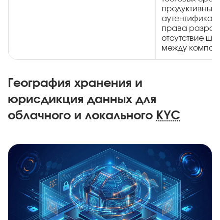
продуктивных
аутентификац
права разраб
отсутствие ш
между компон
География хранения и
юрисдикция данных для
облачного и локального
KYC