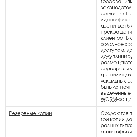
требованиям
законодательст
согласно 115-
идентификаци
храниться 5 ле
прекращения 
клиентом. В а
холодное хран
доступом: дан
дедуплицирую
размещаются 
серверах или 
хранилищах т
локальных реш
быть ленточны
выделенные
N
WORM
-защито
Резервные копии
Создаются по 
три копии дан
разных типах 
копия офсайт.