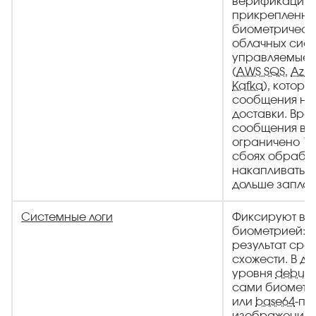
верификацию
прикрепленн
биометрическ
облачных сист
управляемые 
(
AWS SQS
,
Azur
Kafka
), котор
сообщения на 
доставки. Вре
сообщения в 
ограничено 14
сбоях обработ
накапливаться
дольше запла
Системные логи
Фиксируют вс
биометрией: 
результат сра
схожести. В де
уровня
debug
сами биометр
или
base64
-пр