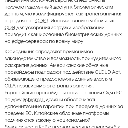
Индии или Восточной Европе, специалисты
получают удаленный доступ к биометрическим
данным, что квалифицируется как трансграничная
передача по
GDPR
. Использование глобальных
CDN
для ускорения загрузки изображений
приводит к кэшированию биометрических данных
на
edge
-серверах по всему миру.
Юрисдикция определяет применимое
законодательство и возможность принудительного
раскрытия данных. Американские облачные
провайдеры подпадают под действие
CLOUD Act
,
обязывающего предоставлять данные властям
США независимо от страны хранения.
Европейские провайдеры после решения Суда ЕС
по делу
Schrems II
должны обеспечивать
дополнительные гарантии при передаче данных за
пределы ЕС. Китайские облачные платформы
подчиняются закону о национальной
безопасности КНР с правом доступа спецслужб к