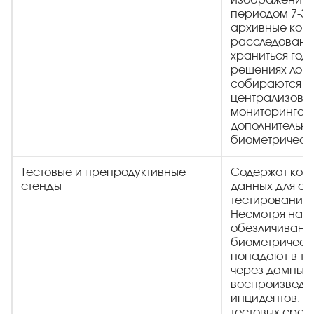
изображений. 
периодом 7-30
архивные копи
расследования
храниться год
решениях логи
собираются в
централизова
мониторинга, 
дополнительны
биометрически
Тестовые и препродуктивные
Содержат коп
стенды
данных для от
тестирования 
Несмотря на 
обезличивани
биометрическ
попадают в те
через дампы б
воспроизвед
инцидентов. У
тестовых сред