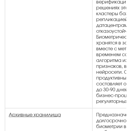
верификацию.
решениях это
кластеры баз 
репликацией 
датацентрами
отказоустойчи
Биометрическ
хранятся в з
вместе с мета
временем соз
алгоритма изв
признаков, ве
нейросети. Ср
продуктивных 
составляет от 
до 30-90 дней 
бизнес-проце
регуляторных 
Архивные хранилища
Предназначен
долгосрочного
биометрии в с