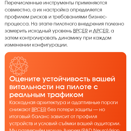
Перечисленные инструменты применяются
совместно, а их настройка определяется
профилем рисков и требованиями бизнес-
процесса. На этапе пилотного внедрения полезно
замерить исходный уровень
BPCER
и
APCER
, а
затем контролировать динамику при каждом
изменении конфигурации.
Оцените устойчивость вашей
витальности на пилоте с
реальным трафиком
Каскадная архитектура и адаптивные пороги
снижают
BPCER
без потери защиты — но
итоговый баланс зависит от профиля
устройств и условий съёмки вашей аудитории.
Мы развернём модуль
liveness
/
PAD
NeuroVision