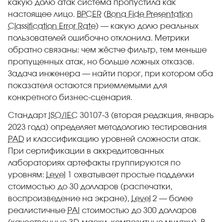
какую долю атак система пропустила как
настоящее лицо.
BPCER
(
Bona Fide Presentation
Classification Error Rate
) — какую долю реальных
пользователей ошибочно отклонила. Метрики
обратно связаны: чем жёстче фильтр, тем меньше
пропущенных атак, но больше ложных отказов.
Задача инженера — найти порог, при котором оба
показателя остаются приемлемыми для
конкретного бизнес-сценария.
Стандарт
ISO/IEC
30107-3 (вторая редакция, январь
2023 года) определяет методологию тестирования
PAD
и классификацию уровней сложности атак.
При сертификации в аккредитованных
лабораториях артефакты группируются по
уровням:
Level
1 охватывает простые подделки
стоимостью до 30 долларов (распечатки,
воспроизведение на экране),
Level
2 — более
реалистичные
PAI
стоимостью до 300 долларов