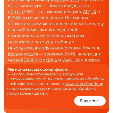
в вашем контуре — облаке или
on
-prem
(
Docker
/VM) — и поможем замерить
APCER
и
BPCER
на реальном потоке. Пассивная
проверка выполняется менее чем за 1 секунду
и не добавляет шагов в сценарий:
пользователь делает селфи, алгоритм
анализирует текстуру, глубину и
микродвижения в фоновом режиме. Точность
liveness
-модуля — ориентир 99,9%, интеграция
через
REST API
или
SDK
для
Web
,
iOS
и
Android
— от 24 часов для базового подключения.
Мы используем cookie-файлы
Тестовый период — до 1 месяца: по его итогам
Мы используем cookie-файлы. Продолжая
вы получите картину реальных показателей на
использование сайта, вы соглашаетесь на обработку
cookie-файлов в соответствии с
политикой обработки
вашем трафике и сможете принять решение
персональных данных
и
согласием на обработку
на основе данных, а не деклараций.
персональных данных.
Принимаю
Запросить пилот liveness-модуля