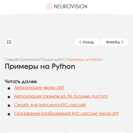
Назад
Вперёд
Главная
/
Документы
/
Продукты
/
KYC
/
Примеры на Python
Примеры на Python
Читать далее
Авторизация через JWT
Авторизация токеном из ЛК (раздел Доступ)
Скрипт для парсинга KYC-сессий
Скачивание изображений KYC-сессии через API