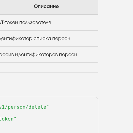
Описание
T-токен пользователя
дентификатор списка персон
ассив идентификаторов персон
1/person/delete" 

oken" 
