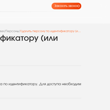
Заказать звонок
ами
/
Персоны
/
Удалить персону по идентификатору (или нескольким)
ификатору (или
ка по идентификатору. Для доступа необходим