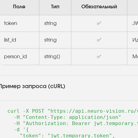
Поле
Тип
Обязательный
token
string
✅
JW
list_id
string
✅
И
person_id
string[]
✅
М
Пример запроса (cURL)
curl -X POST "https://api.neuro-vision.ru/v
  -H "Content-Type: application/json" 

  -H "Authorization: Bearer jwt.temporary.t
  -d '{

    "token": "jwt.temporary.token",
