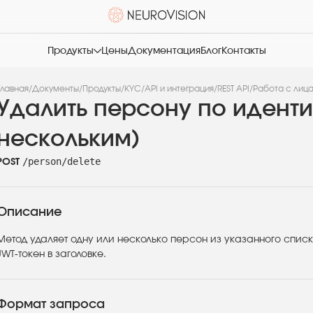
Продукты
Цены
Документация
Блог
Контакты
Главная
/
Документы
/
Продукты
/
KYC
/
API и интеграция
/
REST API
/
Работа с лиц
Удалить персону по идент
нескольким)
/person/delete
POST
Описание
Метод удаляет одну или несколько персон из указанного спис
JWT-токен в заголовке.
Формат запроса