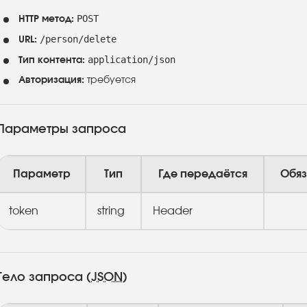
POST
HTTP метод:
/person/delete
URL:
application/json
Тип контента:
Авторизация:
требуется
Параметры запроса
Параметр
Тип
Где передаётся
Обяз
token
string
Header
Тело запроса (
JSON
)