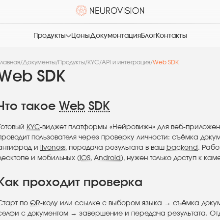
Продукты
Цены
Документация
Блог
Контакты
Главная
/
Документы
/
Продукты
/
KYC
/
API и интеграция
/
Web SDK
Web SDK
Что такое
Web
SDK
Готовый
KYC
-виджет платформы «Нейровижн» для веб-приложен
проводит пользователя через проверку личности: съёмка докум
антифрод и
liveness
, передача результата в ваш
backend
. Раб
десктопе и мобильных (
iOS
,
Android
), нужен только доступ к кам
Как проходит проверка
Старт по
QR
-коду или ссылке с выбором языка → съёмка докум
селфи с документом → завершение и передача результата. Отд