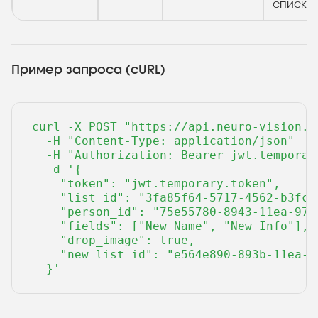
списка
Пример запроса (cURL)
curl -X POST "https://api.neuro-vision.r
  -H "Content-Type: application/json" 

  -H "Authorization: Bearer jwt.temporary
  -d '{

    "token": "jwt.temporary.token",

    "list_id": "3fa85f64-5717-4562-b3fc-2
    "person_id": "75e55780-8943-11ea-9773
    "fields": ["New Name", "New Info"],

    "drop_image": true,

    "new_list_id": "e564e890-893b-11ea-87
  }'