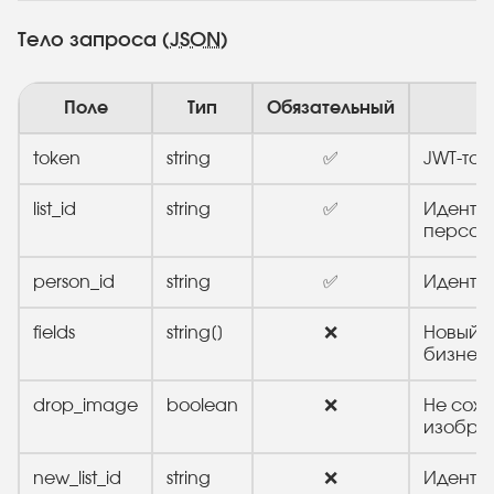
Тело запроса (
JSON
)
Поле
Тип
Обязательный
token
string
✅
JWT-ток
list_id
string
✅
Иденти
персон
person_id
string
✅
Иденти
fields
string[]
❌
Новый м
бизнес
drop_image
boolean
❌
Не сохр
изобра
new_list_id
string
❌
Иденти