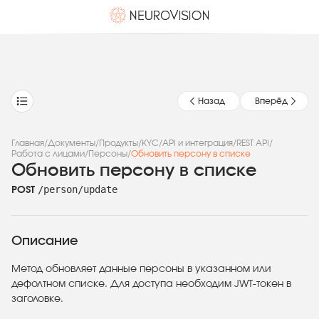
Назад
Вперёд
Главная
/
Документы
/
Продукты
/
KYC
/
API и интеграция
/
REST API
/
Работа с лицами
/
Персоны
/
Обновить персону в списке
Обновить персону в списке
/person/update
POST
Описание
Метод обновляет данные персоны в указанном или
дефолтном списке. Для доступа необходим JWT-токен в
заголовке.