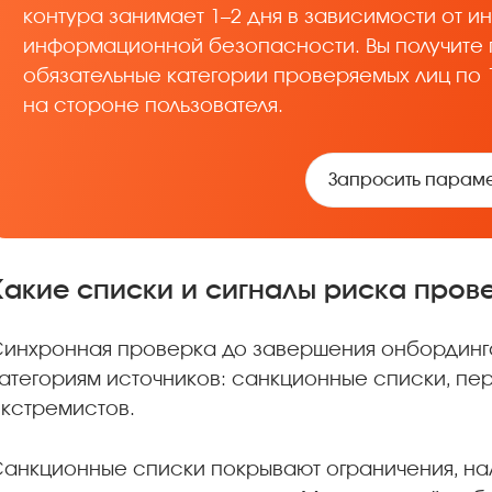
контура занимает 1–2 дня в зависимости от 
информационной безопасности. Вы получите 
обязательные категории проверяемых лиц по 
на стороне пользователя.
Запросить параме
Какие списки и сигналы риска пров
инхронная проверка до завершения онбординга
атегориям источников: санкционные списки, пе
кстремистов.
анкционные списки покрывают ограничения, н