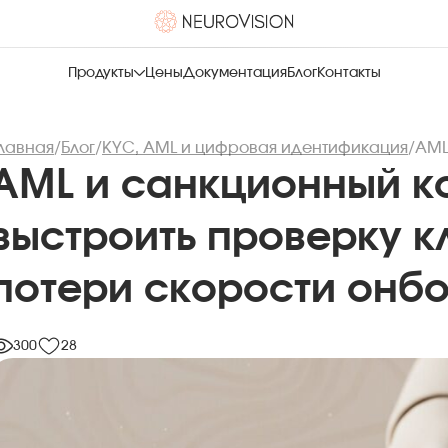
Продукты
Цены
Документация
Блог
Контакты
лавная
/
Блог
/
KYC, AML и цифровая идентификация
/
AML и санкционный к
выстроить проверку к
потери скорости онб
300
28