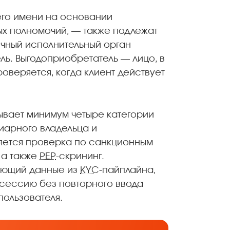
его имени на основании
ых полномочий, — также подлежат
ичный исполнительный орган
ль. Выгодоприобретатель — лицо, в
оверяется, когда клиент действует
ывает минимум четыре категории
циарного владельца и
няется проверка по санкционным
 а также
PEP
-скрининг.
яющий данные из
KYC
-пайплайна,
 сессию без повторного ввода
пользователя.