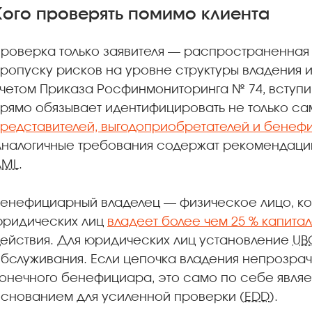
Кого проверять помимо клиента
роверка только заявителя — распространенная 
ропуску рисков на уровне структуры владения и 
четом Приказа Росфинмониторинга № 74, вступив
рямо обязывает идентифицировать не только сам
редставителей, выгодоприобретателей и бенеф
налогичные требования содержат рекомендац
AML
.
енефициарный владелец — физическое лицо, ко
ридических лиц
владеет более чем 25 % капитал
ействия. Для юридических лиц установление
UB
бслуживания. Если цепочка владения непрозрач
онечного бенефициара, это само по себе являе
снованием для усиленной проверки (
EDD
).