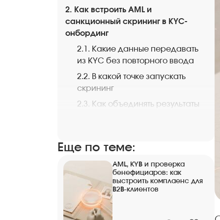
2. Как встроить AML и
санкционный скрининг в KYC-
онбординг
2.1. Какие данные передавать
из KYC без повторного ввода
2.2. В какой точке запускать
скрининг
2.3. Как объединять результаты
AML с решением по KYC
3. Как разбирать совпадения без
потери скорости
Еще по теме:
3.1. Как снижать ложные
AML, KYB и проверка
совпадения до ручной
бенефициаров: как
выстроить комплаенс для
проверки
B2B-клиентов
3.2. Когда переводить
совпадение в case