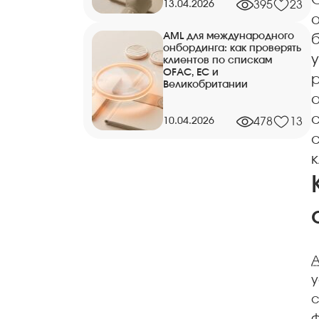
management
13.04.2026
395
23
3.3. Как задать SLA для спорных
AML для международного
кейсов
онбординга: как проверять
клиентов по спискам
4. Как измерять влияние AML на
OFAC, ЕС и
р
скорость онбординга
Великобритании
4.1. Время первого ответа и
10.04.2026
478
13
время финального решения
4.2. Доля ручной проверки и
доля ложных совпадений
4.3. Конверсия после AML-
проверки
у
с