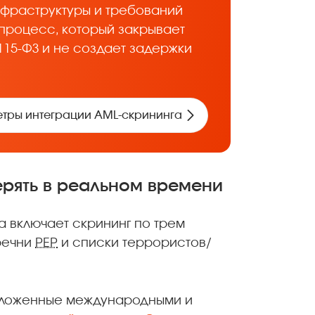
инфраструктуры и требований
процесс, который закрывает
115-ФЗ и не создает задержки
тры интеграции AML-скрининга
ерять в реальном времени
 включает скрининг по трем
речни
PEP
и списки террористов/
аложенные международными и