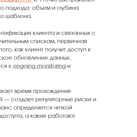
ндации FATF
и 115-ФЗ выстраивают
о подхода: объем и глубина
го шаблона.
нтификация клиента и связанных с
ичительным спискам, первичная
ого, как клиент получит доступ к
ское обновление данных,
тся к
ongoing monitoring
и
ивает время прохождения
 — создает регуляторные риски и
ланс определяется четкой
доступа, а какие работают