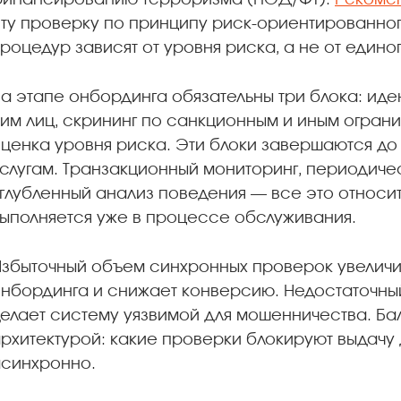
инансированию терроризма (ПОД/ФТ).
Рекоме
ту проверку по принципу риск-ориентированног
роцедур зависят от уровня риска, а не от едино
а этапе онбординга обязательны три блока: иде
им лиц, скрининг по санкционным и иным огран
ценка уровня риска. Эти блоки завершаются до т
слугам. Транзакционный мониторинг, периодиче
глубленный анализ поведения — все это относи
ыполняется уже в процессе обслуживания.
збыточный объем синхронных проверок увелич
нбординга и снижает конверсию. Недостаточный
елает систему уязвимой для мошенничества. Ба
рхитектурой: какие проверки блокируют выдачу 
синхронно.