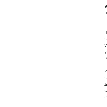
ф
э
п
Н
н
о
у
у
в
И
о
д
а
а