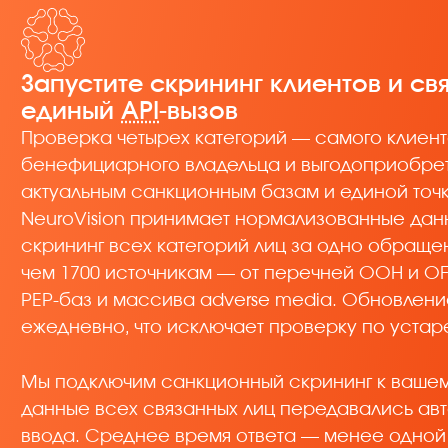
Запустите скрининг клиентов и св
единый
API
-вызов
Проверка четырех категорий — самого клиента
бенефициарного владельца и выгодоприобрет
актуальным санкционным базам и единой точк
NeuroVision принимает нормализованные данн
скрининг всех категорий лиц за одно обращен
чем 1700 источникам — от перечней ООН и O
PEP-баз и массива adverse media. Обновлени
ежедневно, что исключает проверку по уста
Мы подключим санкционный скрининг к вашему
данные всех связанных лиц передавались авт
ввода. Среднее время ответа — менее одной 