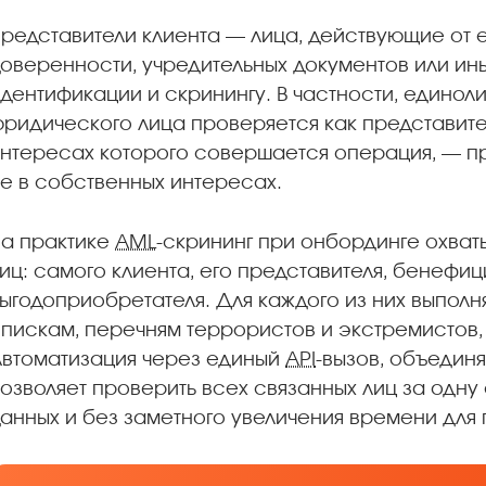
редставители клиента — лица, действующие от 
оверенности, учредительных документов или ин
дентификации и скринингу. В частности, единол
ридического лица проверяется как представите
нтересах которого совершается операция, — пр
е в собственных интересах.
а практике
AML
-скрининг при онбординге охват
иц: самого клиента, его представителя, бенефи
ыгодоприобретателя. Для каждого из них выпол
пискам, перечням террористов и экстремистов,
втоматизация через единый
API
-вызов, объедин
озволяет проверить всех связанных лиц за одну
анных и без заметного увеличения времени для 