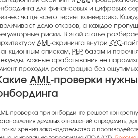
Санкционный скрининг и
AML
-проверка клие
онбординга для финансовых и цифровых сер
бизнес чаще всего теряет конверсию. Кажд
увеличивает долю отказов, а каждое проп
егуляторные риски. В этой статье разбира
архитектуру
AML
-скрининга внутри
KYC
-пай
санкционным спискам,
PEP
-базам и перечн
секунды, ложные срабатывания не парализ
клиент проходил регистрацию без ощутимых
Какие
AML
-проверки нужны
онбординга
AML
-проверка при онбординге решает конкретну
становления деловых отношений определить, до
 точки зрения законодательства о противодейс