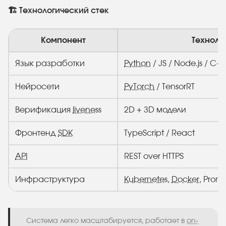
🏗️ Технологический стек
Компонент
Техноло
Язык разработки
Python
/ JS / Node.js / C+
Нейросети
PyTorch
/ TensorRT
Верификация
liveness
2D + 3D модели
Фронтенд
SDK
TypeScript / React
API
REST over HTTPS
Инфраструктура
Kubernetes
,
Docker
, Prom
Система легко масштабируется, работает в
on-