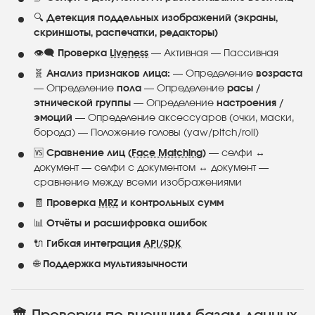
🔍
Детекция поддельных изображений (экраны,
скриншоты, распечатки, редакторы)
👁️‍🗨️
Проверка
Liveness
— Активная — Пассивная
🧬
Анализ признаков лица:
— Определение
возраста
— Определение
пола
— Определение
расы /
этнической группы
— Определение
настроения /
эмоций
— Определение аксессуаров (очки, маски,
борода) — Положение головы (yaw/pitch/roll)
🆚
Сравнение лиц (
Face Matching
)
— селфи ↔
документ — селфи с документом ↔ документ —
сравнение между всеми изображениями
🧾
Проверка
MRZ
и контрольных сумм
📊
Отчёты и расшифровка ошибок
🔌
Гибкая интеграция
API/SDK
🌐
Поддержка мультиязычности