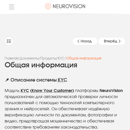
Назад
Вперёд
Главная
/
Документы
/
Продукты
/
KYC
/
Общая информация
Общая информация
📌 Описание системы
KYC
Модуль
KYC
(
Know Your Customer
)
платформы
NeuroVision
предназначен для автоматической проверки личности
пользователей с помощью технологий компьютерного
зрения и нейросетей. Он обеспечивает надёжную
верификацию личности по документам, фотографии и
видео, предотвращая мошенничество и обеспечивая
соответствие требованиям законодательства.