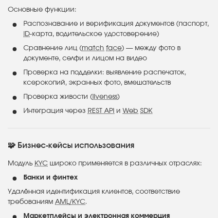
Основные функции:
Распознавание и верификация документов (паспорт,
ID
-карта, водительское удостоверение)
Сравнение лиц (
match
face
) — между фото в
документе, селфи и лицом на видео
Проверка на подделки: выявление распечаток,
ксерокопий, экранных фото, вмешательств
Проверка живости (
liveness
)
Интеграция через
REST API
и
Web
SDK
🧩 Бизнес-кейсы использования
Модуль
KYC
широко применяется в различных отраслях:
Банки и финтех
Удалённая идентификация клиентов, соответствие
требованиям
AML/KYC
.
Маркетплейсы и электронная коммерция