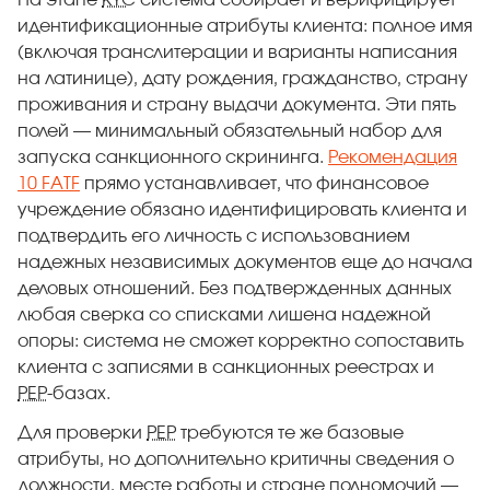
На этапе
KYC
система собирает и верифицирует
идентификационные атрибуты клиента: полное имя
(включая транслитерации и варианты написания
на латинице), дату рождения, гражданство, страну
проживания и страну выдачи документа. Эти пять
полей — минимальный обязательный набор для
запуска санкционного скрининга.
Рекомендация
10 FATF
прямо устанавливает, что финансовое
учреждение обязано идентифицировать клиента и
подтвердить его личность с использованием
надежных независимых документов еще до начала
деловых отношений. Без подтвержденных данных
любая сверка со списками лишена надежной
опоры: система не сможет корректно сопоставить
клиента с записями в санкционных реестрах и
PEP
-базах.
Для проверки
PEP
требуются те же базовые
атрибуты, но дополнительно критичны сведения о
должности, месте работы и стране полномочий —