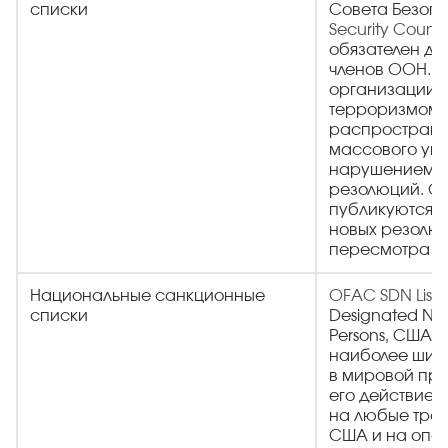
списки
Совета Безоп
Security Counci
обязателен дл
членов ООН. О
организации, 
терроризмом,
распростране
массового уни
нарушением 
резолюций. О
публикуются п
новых резолю
пересмотра с
Национальные санкционные
OFAC SDN List
(
списки
Designated Nat
Persons, США) 
наиболее шир
в мировой пра
его действие 
на любые тран
США и на опе