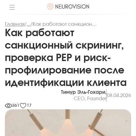
Главная
/
...
/
Как работают санкционный скрининг, проверка PEP и риск-профилирование после идентификации клиента
Как работают
санкционный скрининг,
проверка PEP и риск-
профилирование после
идентификации клиента
Тимур Эль-Гохари,
08.04.2026
CEO, Founder
361
17