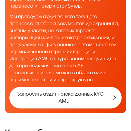
переноса и потери атрибутов.
Мы проведем аудит вашего текущего
процесса от сбора документов до скрининга,
выявим участки, на которых теряется
информация или возникают расхождения, и
предложим конфигурацию с автоматической
нормализацией и транслитерацией.
Интеграция AML-контура занимает один-два
дня при подключении через API,
развертывание возможно в облаке или в
периметре вашей инфраструктуры.
Запросить аудит потока данных KYC →
AML