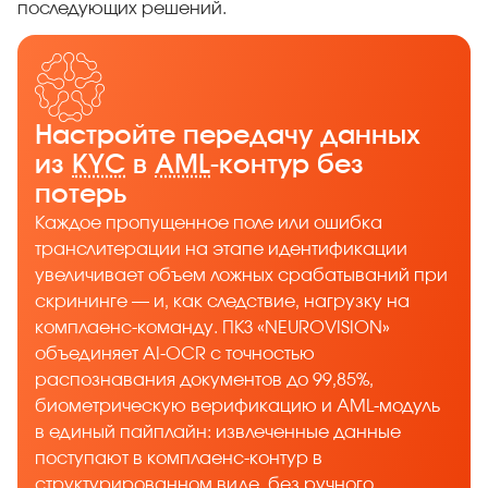
последующих решений.
Настройте передачу данных
из
KYC
в
AML
-контур без
потерь
Каждое пропущенное поле или ошибка
транслитерации на этапе идентификации
увеличивает объем ложных срабатываний при
скрининге — и, как следствие, нагрузку на
комплаенс-команду. ПКЗ «NEUROVISION»
объединяет AI-OCR с точностью
распознавания документов до 99,85%,
биометрическую верификацию и AML-модуль
в единый пайплайн: извлеченные данные
поступают в комплаенс-контур в
структурированном виде, без ручного