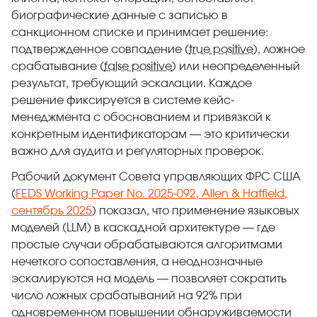
биографические данные с записью в
санкционном списке и принимает решение:
подтвержденное совпадение (
true positive
), ложное
срабатывание (
false positive
) или неопределенный
результат, требующий эскалации. Каждое
решение фиксируется в системе кейс-
менеджмента с обоснованием и привязкой к
конкретным идентификаторам — это критически
важно для аудита и регуляторных проверок.
Рабочий документ Совета управляющих ФРС США
(
FEDS Working Paper No. 2025-092, Allen & Hatfield,
сентябрь 2025
) показал, что применение языковых
моделей (LLM) в каскадной архитектуре — где
простые случаи обрабатываются алгоритмами
нечеткого сопоставления, а неоднозначные
эскалируются на модель — позволяет сократить
число ложных срабатываний на 92% при
одновременном повышении обнаруживаемости