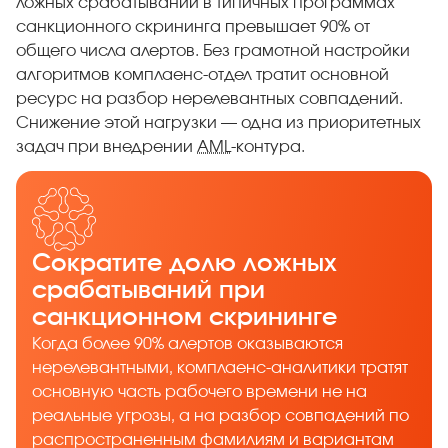
ложных срабатываний в типичных программах
санкционного скрининга превышает 90% от
общего числа алертов. Без грамотной настройки
алгоритмов комплаенс-отдел тратит основной
ресурс на разбор нерелевантных совпадений.
Снижение этой нагрузки — одна из приоритетных
задач при внедрении
AML
-контура.
Сократите долю ложных
срабатываний при
санкционном скрининге
Когда более 90% алертов оказываются
нерелевантными, комплаенс-аналитики тратят
основную часть рабочего времени не на
реальные угрозы, а на разбор совпадений по
распространенным фамилиям и вариантам