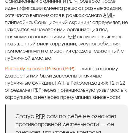
Санкционный скрининг и
PEP
-проверка после
идентификации клиента решают разные задачи,
хотя часто выполняются в рамках одного
AML
-
пайплайна. Санкционный скрининг определяет, не
находится ли человек или организация под
прямыми ограничениями.
PEP
-скрининг выявляет
повышенный риск коррупции, злоупотребления
полномочиями и отмывания средств, связанный с
публичной властью.
Politically Exposed Person (PEP)
— лицо, которому
доверены или были доверены значимые
публичные функции.
FATF
в Рекомендациях 12 и 22
определяет
PEP
через потенциальную уязвимость к
коррупции, а не через презумпцию виновности.
Статус
PEP
сам по себе не означает
противоправной деятельности — он
означает, что уровень контроля