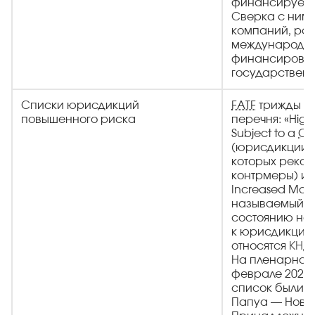
финансируемы
Сверка с ними
компаний, ра
международн
финансирова
государственн
Списки юрисдикций
FATF
трижды в 
повышенного риска
перечня: «High
Subject to a
Cal
(юрисдикции, 
которых реко
контрмеры) и «J
Increased Monit
называемый се
состоянию на 
к юрисдикция
относятся
КНД
На пленарном
феврале 2026 
список были д
Папуа — Новая