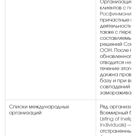
Организации 
клиентов с
пе
Росфинмонито
причастные к 
деятельности 
также с переч
составляемым
решений Сове
ООН. После п
обновленного 
отводится
не б
течение этого
должна провер
базу и при вы
совпадений п
замораживани
Списки международных
Ряд организа
организаций
Всемирный ба
Listing of Inelig
Individuals
) — 
отстраненных о