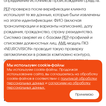
определение источников происхождения средств.
PEP
-проверка после верификации клиента
использует те же данные, которые были извлечены
на этапе идентификации: ФИО (включая
транслитерации и варианты написания), дату
рождения, гражданство, страну резидентства.
Система сверяет их с базами
PEP
-профилей и
списками должностных лиц.
AML
-модуль ПКЗ
«NEUROVISION» проводит такую проверку
автоматически в рамках комплаенс-контура,
параллельно с санкционным скринингом, и
Мы используем cookie-файлы
возвращает результат в виде структурированного
Мы используем cookie-файлы. Продолжая
отчета с указанием типа
PEP
-статуса, уровня
использование сайта, вы соглашаетесь на обработку
совпадения и связанных лиц.
cookie-файлов в соответствии с
политикой обработки
персональных данных
и
согласием на обработку
персональных данных.
Кого проверяют вместе с
Принимаю
клиентом на
PEP
-статус