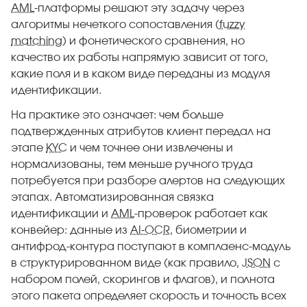
AML
-платформы решают эту задачу через
алгоритмы нечеткого сопоставления (
fuzzy
matching
) и фонетического сравнения, но
качество их работы напрямую зависит от того,
какие поля и в каком виде переданы из модуля
идентификации.
На практике это означает: чем больше
подтвержденных атрибутов клиент передал на
этапе
KYC
и чем точнее они извлечены и
нормализованы, тем меньше ручного труда
потребуется при разборе алертов на следующих
этапах. Автоматизированная связка
идентификации и
AML
-проверок работает как
конвейер: данные из
AI-OCR
, биометрии и
антифрод-контура поступают в комплаенс-модуль
в структурированном виде (как правило,
JSON
с
набором полей, скорингов и флагов), и полнота
этого пакета определяет скорость и точность всех