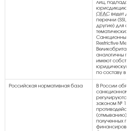
лиц, подпада
юрисдикцию 
OFAC
ведет д
перечни (SSI, 
другие) для с
тематических 
Санкционные 
Restrictive Mea
Великобритани
аналогичны по
имеют собств
юридическую 
по составу вк
Российская нормативная база
В России обяз
санкционному
регулируются
законом № 115
противодейств
(отмыванию) д
полученных пр
финансирован